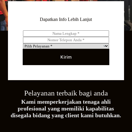
Dapatkan Info Lebih Lanjut
N
a
T
m
e
S
a
l
e
*
e
r
Kirim
p
v
o
i
n
c
*
e
s
*
Pelayanan terbaik bagi anda
Kami memperkerjakan tenaga ahli
profesional yang memiliki kapabilitas
disegala bidang yang client kami butuhkan.