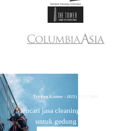
Telepon Kantor : (021) 8552 7889
Mencari jasa cleaning profesional
untuk gedung anda?